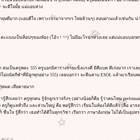
 จะดีใจมั้ย แม่แอบห่วง
งกฤษดีมาก (แอบดีใจ เพราะเรามาจากรร.ไทยล้วนๆ) สอบผ่านแล้วเช่นกัน น่าจะห
ก คะแนนเป็นท็อปๆของห้อง (โอ้ว ! ^^) ไม่มีอะไรน่าห่วงเลย แต่แม่แอบบอกครูว
ก สมเป็นครูพละ 555 ครูบอกมิสาร่างกายแข็งแรงดี มีตีแบต ตีเก่งมาก เราเลย
่ถนัดกีฬาที่มีลูกทุกอย่าง 555) เลยบอกว่า จะคืนคาบ ESOL แล้วมาเรียนพละใ
วลาหมด เสียดายมาก
เรารู้สึกเลยว่า ครูทุกคน รู้จักลูกเราจริงๆ (อย่างน้อยก็คือ รู้ว่าคนไหน pe
) ครูก็ดูแลทั่วถึง และส่วนใหญ่ คือ พอรู้สึกว่า เรียนในห้องได้ดีแล้ว (คือ อา
็ ชื่นใจ รู้สึกว่า เธอทำได้ดีในทุกๆวิชา เรียกว่า ภาษาอังกฤษ ไม่ได้เป็นอุป
:46:42 น.