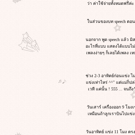
ว่า ค่าใช้จ่ายทั้งหมดฟรีค
นส่วนของบท speech ตอนแรก 
นอกจาก พูด speech แล้ว มิส
อะไรที่แบบ แสดงได้แบบไม่ต
เพลงง่ายๆ ก็เลยได้เพลง เหม
ช่วง 2-3 อาทิตย์ก่อนแข่ง ไ
ข่งเท่าไหร่ ^^" แต่แม่ก็ปล
เวที แค่นั้น ! 555 ... จน
วันเสาร์ เครื่องออก 9 โมง
เหมือนถ้าลูกเราบินไปแข่งเ
วันอาทิตย์ แข่ง 11 โมง ตร