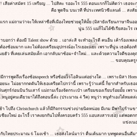
่ะ ! เสียค่าสมัคร 15 เหรียญ ... ไปสิคะ รออะไร 555 ตอนแรกก็ไม่คิดว่า เธอจะ
คือ พูดจีน บนเวที ที่ประเทศนิวซีแลนด์ ... สงส
แม่ถามว่าจะให้เหล่าซือที่เมืองไทยช่วยดูให้มั้ย (มิสายังเรียนภาษาจีนออนไลน
นู่น 555 แม่ก็ไม่ได้ซีเรียสอะ
าบอกว่า ต้องมี Talent show ด้วย .. เอาล่ะสิ จะทำอะไรดี คนอื่น เค้าร้องเพล
้องซ้อมมาก และไม่ต้องเตรียมอุปกรณ์อะไรเยอะแยะ เพราะที่นู่น เธอต้องทำเอ
ยฮัว ที่เคยเล่นสมัยเด็ก เอากลับมาซ้อม+จำใหม่... และด้วยความใจดีของคุณครู
... ขอบคุณคร
ม่มีการพูดถึงเรื่องซ้อมspeech หรือซ้อมไวโอลินแต่อย่างใด ... เพราะมิสา Hom
่อยนะ ไม่อยากกดดันให้เธอเครียดไปกว่านี้ เพราะรู้ว่าแค่นี้ ก็ยากสำหรับเธอ
ถึงวันศุกร์ก่อนบินวันเสาร์ แม่ถามเรื่องจัดกระเป๋า เตรียมของเรียบร้อยมั้ย เ
หนูอยู่คนเดียวมาได้ถึงตอนนี้ล่ะ (ประมาณ 4 วีค) หนูว่า หนูทำเองได้หมดล่
เช้า ไปถึง Christchurch แล้วก็มีกิจกรรมช่วงบ่ายนิดหน่อย มีเกม มีพาไปร้า
ชียงใหม่ อะไรงี้ เราคงยกกันไปทั้งครอบครัว 555 แอบสงสารเธอ) แต่พอตกกลางคื
ข่งเนอ
งกับไทยประมาณ 6 โมงเช้า ... เธอส่งไลน์มาว่า ตื่นเต้นมาก บทพูดคนอื่นดี