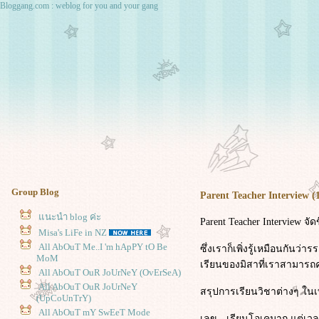
Bloggang.com : weblog for you and your gang
Group Blog
Parent Teacher Interview (
นะนำ blog ค่ะ
Parent Teacher Interview จ
Misa's LiFe in NZ
All AbOuT Me..I 'm hApPY tO Be
ซึ่งเราก็เพิ่งรู้เหมือนกันว่
MoM
เรียนของมิสาที่เราสามารถคุย
All AbOuT OuR JoUrNeY (OvErSeA)
All AbOuT OuR JoUrNeY
สรุปการเรียนวิชาต่างๆ ในเท
(UpCoUnTrY)
All AbOuT mY SwEeT Mode
เลข - เรียนโอเคมาก แต่เวล