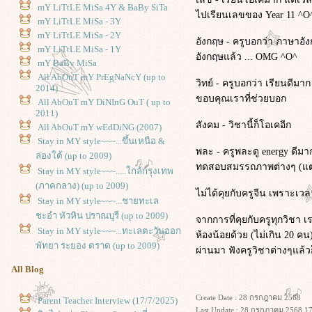
mY LiTtLE MiSa 4Y & BaBy SiTa
ไปเรียนเลขของ Year 11 ^O^
mY LiTtLE MiSa - 3Y
mY LiTtLE MiSa - 2Y
อังกฤษ - ครูบอกว่า ภาษาอั
mY LiTtLE MiSa - 1Y
อังกฤษแล้ว ... OMG ^O^
mY BaBy MiSa
All AbOuT mY PrEgNaNcY (up to
วิทย์ - ครูบอกว่า เรียนดีมา
2014)
ขอบคุณเราที่ช่วยบอก
All AbOuT mY DiNInG OuT ( up to
2011)
สังคม - วิชานี้ก็โอเคอีก
All AbOuT mY wEdDiNG (2007)
Stay in MY style~~~...ขึ้นเหนือ &
พละ - ครูพละดู energy ดีมา
ล่องใต้ (up to 2009)
ทดสอบสมรรถภาพต่างๆ (แต่ไม
Stay in MY style~~~.....ใกล้กรุงเทพ
(ภาคกลาง) (up to 2009)
ไม่ได้คุยกับครูจีน เพราะเ
Stay in MY style~~~...ชายทะเล
ชะอำ หัวหิน ปราณบุรี (up to 2009)
จากการที่คุยกับครูทุกวิชา 
Stay in MY style~~~...ทะเลตะวันออก
ห้องน้อยด้วย (ไม่เกิน 20 คน
พัทยา ระยอง ตราด (up to 2009)
ผ่านมา ฟังครูวิชาต่างๆแล้วก
All Blog
Create Date : 28 กรกฎาคม 2568
Parent Teacher Interview (17/7/2025)
Last Update : 28 กรกฎาคม 2568 17