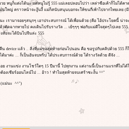
 หนูก็แต่งได้นะ แต่หนูไม่รู้ 555 แม่เลยปลอบไปว่า เหล่าซือเค้าก็ไม่ได้ค
ก็บ่นใหญ่ คราวหน้าจะงู๊นงี้ แม่ก็สนับสนุนบอกจะให้ขนกี่เพ้าไปจากไทยเลย (มีอยู
ะ เรามาจอยๆสนุกๆ เอาประสบการณ์ ได้เพื่อนด้วย (คือ ไอ้ประโยคนี้ น่าจะพูด
 ^^ แล้วตัดฉากหายไป คงเดินไปรับรางวัล ... เย้ๆๆๆ พ่อกับแม่ดีใจสุดๆไปเลย 5
ีสงสัยจะได้บินไปจีนล่ะ 555
งคืน device แล้ว .. สิ่งที่แม่ขอสุดท้ายก่อนไปนอน คือ ขอรูปกับคลิปด้วย 555 
่ได้มาค่ะ ... ก็เป็นอันจบทริป ได้ประสบการณ์ด้วย ได้รางวัลด้วย ดีจัง ...
ย งานแข่ง งานโชว์ใดๆ 15 ปีมานี้ ไปทุกงาน แต่งานนี้เป็นงานแรกที่ไม่ได้ไปเ
ต้องเชียร์ออนไลน์ไป ... อ้าว ! ทำไมสุดท้ายจบเศร้าซะงั้น ^^"
ๆ (แม่นะ ^^")