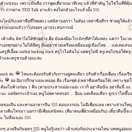
กล้าแข่งนะ เพราะมันคือ การพูดเดี่ยวบนเวทีเลย แล้วที่สำคัญ ไม่ใช่ในที่ทีคุ
ัยว่า การผ่าน TED Talk มาแล้ว คงไม่กลัวอะไรแล้วมั๊ง 555
์กับเหล่าซือที่ไทยค่ะ) แต่มิสาบอกว่า ไม่ต้อง เหล่าซือที่รร.ช่วยดูให้แล้ว 
ไร เพราะบอกแล้วว่าไปจอยๆ เอาประสบการณ์
ง เค้าเต้น มิสาไม่ได้ซักอย่าง คือ มันคงมีอะไรเจ๋งๆที่ทำได้แหละ แต่ว่า ในเ
งทุกอย่าง ไม่ได้มีครู มีแม่มาช่วยเตรียมเหมือนอยู่เมืองไทย ... แม่เลยเ
ที่เอื้อม แม่ขอ backing track ครูไวโอลินไป แต่ครูไม่มี ครูเลยไปขอให้ครู
ูจ๋าและครูชวนด้วยนะคะ
esick ค่ะ
ไหนจะต้องปรับตัวกับการอยู่คนเดียว ปรับตัวเรื่องเพื่อน เรื่องเรี
ล่ะ
อ่อ มีมาปรึกษาเยอะหน่อย คือ เรื่องชุด (เหล่าซือเตรียมให้) เพราะช
พราะต้องไปค้างก่อน 1 คืน (ตามประสาแม่อ่ะเนอะ เราก็ อย่าลืมนั่น อย่าลืมนี่ 
ะนะ แค่จัดกระเป๋าเอง หนูไม่พลาดหรอก ... อืมม แค่เดือนเดียว ลูกเราโตขึ้น
นขายของจีน และทานอาหารจีน 555 ตอนแรกบ่น ไม่มีเพื่อนเลย เพราะส่วนใหญ่ เค
นโทรมา บอกว่ามีเพื่อนสนิทล่ะ (ที่มาคนเดียวเหมือนกัน) เดี๋ยวคืนนี้จะปาร์
ะ ไม่ลืมเนอะ 555
มากๆ อวยจีนกันสุดๆ 555 หนูไม่รู้เลยว่า เค้าแข่งกันประมาณไหน บทหนูอ่อนม