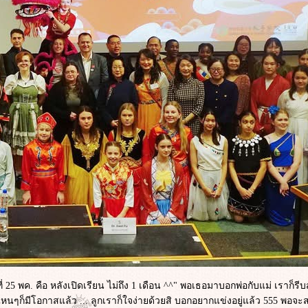
ันที่ 25 พค. คือ หลังเปิดเรียน ไม่ถึง 1 เดือน ^^" พอเธอมาบอกพ่อกับแม่ เราก
รณ์ ไหนๆก็มีโอกาสแล้ว ... ลูกเราก็ใจง่ายด้วยสิ บอกอยากแข่งอยู่แล้ว 555