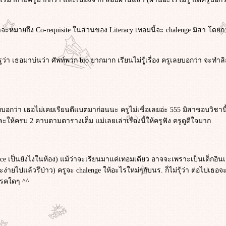
มายถึง Co-requisite ในส่วนของ Literacy เทอมนี้จะ chalenge มิสา โดยการ
่า เธอมาบ่นว่า ศัพท์พวก bio ยากมาก เรียนไม่รู้เรื่อง ครูเลยบอกว่า จะทำลิส
บอกว่า เธอไม่เคยเรียนตีแบตมาก่อนนะ ครูไม่เชื่อเลยอ่ะ 555 มิสาชอบวิชานี้
ห้ครบ 2 คาบตามตารางเต็ม แม่เลยเล่าเรื่องนี้ให้ครูฟัง ครูดูดีใจมาก
rfomance เป็นยังไงในห้อง) แม้ว่าจะเรียนมาแค่เทอมเดียว อาจจะเพราะเป็นเด็ก
จจะง่ายไปแล้วรึป่าว) ครูจะ chalenge ให้อะไรใหม่ๆกับนร. ก็ไม่รุ้ว่า ต่อไปเธอ
สรรคใดๆ ^^