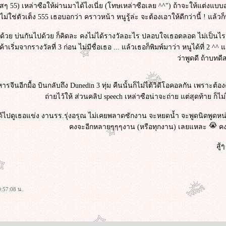
5) เหล่าซือให้ผ่านมาได้ไงเนี่ย (โทษเหล่าซือเลย ^^") ถ้าจะให้แต่งแบบอวย
ไม่ใช่ตัวเต็ง 555 เธอบอกว่า คราวหน้า หนูรู้ล่ะ จะต้องเอาให้ดีกว่านี้ ! แล้ว
ไปด้วย บ่นกันไปด้วย ก็คิดละ คงไม่ได้รางวัลอะไร ปลอบใจเธอตลอด ไม่เป็นไรน
เริ่มจากรางวัลที่ 3 ก่อน ไม่มีชื่อเธอ ... แล้วเธอก็พิมพ์มาว่า หนูได้ที่ 2
ว่าพูดดี ถ้าบทด
รจีนอีกมื้อ บินกลับถึง Dunedin 3 ทุ่ม คืนนั้นก็ไม่ได้วิดีโอคอลกัน เพราะต้อ
ถ่ายไว้ให้ ส่วนคลิป speech เหล่าซือน่าจะถ่าย แต่สุดท้าย ก็ไม
ได้ไปดูเธอแข่ง งานรร.รุ่งอรุณ ไม่เคยพลาดซักงาน จะหยดน้ำ จะพูดนิดพูดหน่อ
คงจะอีกหลายๆๆๆงาน (หรือทุกงาน) เลยแหละ
คง
สู้
:57:08 น.